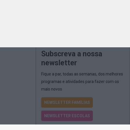
Subscreva a nossa
newsletter
Fique a par, todas as semanas, dos melhores
programas e atividades para fazer com os
mais novos
NEWSLETTER FAMÍLIAS
NEWSLETTER ESCOLAS