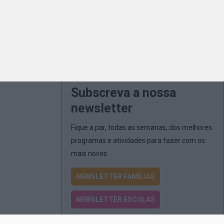
Subscreva a nossa
newsletter
Fique a par, todas as semanas, dos melhores
programas e atividades para fazer com os
mais novos
NEWSLETTER FAMÍLIAS
NEWSLETTER ESCOLAS