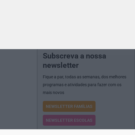
Subscreva a nossa
newsletter
Fique a par, todas as semanas, dos melhores
programas e atividades para fazer com os
mais novos
NEWSLETTER FAMÍLIAS
NEWSLETTER ESCOLAS