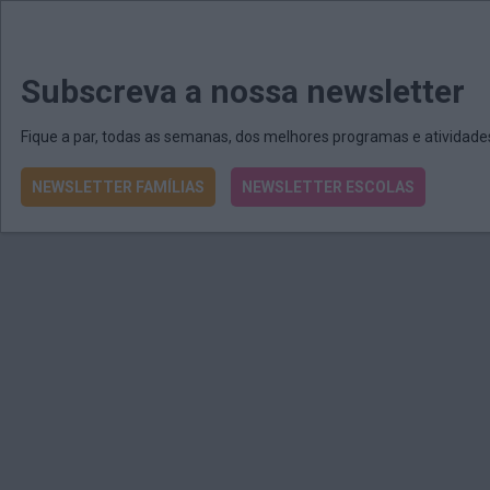
MENU
MAIL
JORNAIS
Revista E&O
Passe
arrow_drop_down
Subscreva a nossa newsletter
Fique a par, todas as semanas, dos melhores programas e atividad
NEWSLETTER FAMÍLIAS
NEWSLETTER ESCOLAS