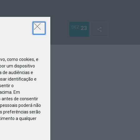
DEZ
23
o, como cookies, e
or um dispositivo
a de audiências e
ar identificação e
entir o
 acima. Em
 antes de consentir
pessoais poderá não
s preferências serão
ntimento a qualquer