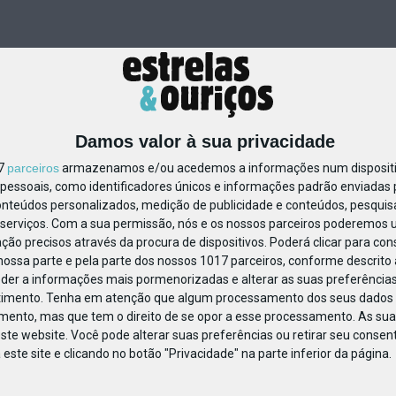
Damos valor à sua privacidade
17
parceiros
armazenamos e/ou acedemos a informações num dispositiv
essoais, como identificadores únicos e informações padrão enviadas p
82508142361964
onteúdos personalizados, medição de publicidade e conteúdos, pesquis
serviços.
Com a sua permissão, nós e os nossos parceiros poderemos us
ção precisos através da procura de dispositivos. Poderá clicar para cons
ossa parte e pela parte dos nossos 1017 parceiros, conforme descrito
eder a informações mais pormenorizadas e alterar as suas preferências
timento.
Tenha em atenção que algum processamento dos seus dados 
imento, mas que tem o direito de se opor a esse processamento. As sua
ste website. Você pode alterar suas preferências ou retirar seu conse
ste site e clicando no botão "Privacidade" na parte inferior da página.