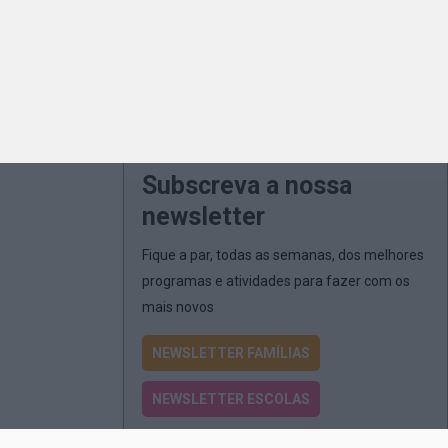
Subscreva a nossa
newsletter
Fique a par, todas as semanas, dos melhores
programas e atividades para fazer com os
mais novos
NEWSLETTER FAMÍLIAS
NEWSLETTER ESCOLAS