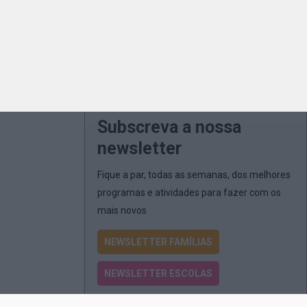
Subscreva a nossa
newsletter
Fique a par, todas as semanas, dos melhores
programas e atividades para fazer com os
mais novos
NEWSLETTER FAMÍLIAS
NEWSLETTER ESCOLAS