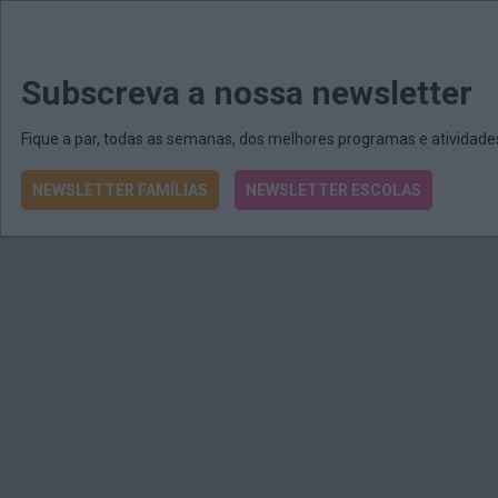
MENU
MAIL
JORNAIS
Revista E&O
Passe
arrow_drop_down
Subscreva a nossa newsletter
Fique a par, todas as semanas, dos melhores programas e atividad
NEWSLETTER FAMÍLIAS
NEWSLETTER ESCOLAS