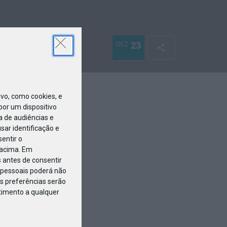
DEZ
23
o, como cookies, e
or um dispositivo
a de audiências e
ar identificação e
entir o
 acima. Em
 antes de consentir
pessoais poderá não
s preferências serão
ntimento a qualquer