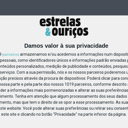
Damos valor à sua privacidade
19
parceiros
armazenamos e/ou acedemos a informações num dispositiv
essoais, como identificadores únicos e informações padrão enviadas p
82277126762353
onteúdos personalizados, medição de publicidade e conteúdos, pesquis
serviços.
Com a sua permissão, nós e os nossos parceiros poderemos us
ção precisos através da procura de dispositivos. Poderá clicar para cons
ossa parte e pela parte dos nossos 1019 parceiros, conforme descrito
eder a informações mais pormenorizadas e alterar as suas preferências
timento.
Tenha em atenção que algum processamento dos seus dados 
imento, mas que tem o direito de se opor a esse processamento. As sua
ste website. Você pode alterar suas preferências ou retirar seu conse
ste site e clicando no botão "Privacidade" na parte inferior da página.