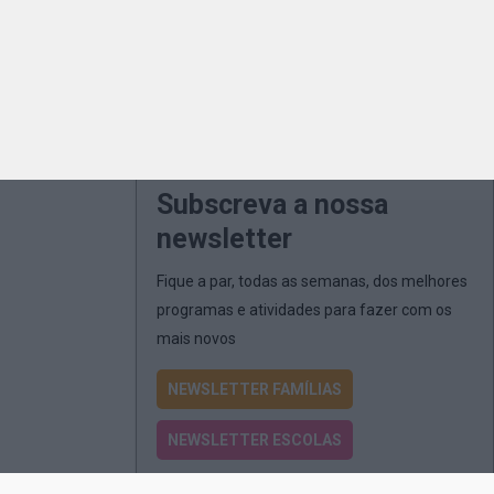
Subscreva a nossa
newsletter
Fique a par, todas as semanas, dos melhores
programas e atividades para fazer com os
mais novos
NEWSLETTER FAMÍLIAS
NEWSLETTER ESCOLAS