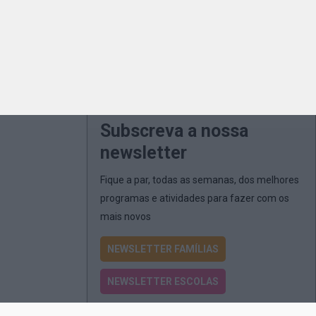
Subscreva a nossa
newsletter
Fique a par, todas as semanas, dos melhores
programas e atividades para fazer com os
mais novos
NEWSLETTER FAMÍLIAS
NEWSLETTER ESCOLAS