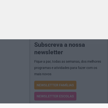
Subscreva a nossa
newsletter
Fique a par, todas as semanas, dos melhores
programas e atividades para fazer com os
mais novos
NEWSLETTER FAMÍLIAS
NEWSLETTER ESCOLAS