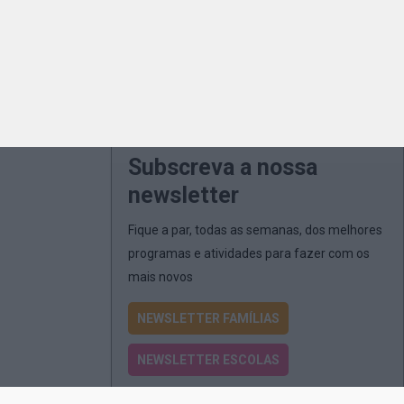
Subscreva a nossa
newsletter
Fique a par, todas as semanas, dos melhores
programas e atividades para fazer com os
mais novos
NEWSLETTER FAMÍLIAS
NEWSLETTER ESCOLAS