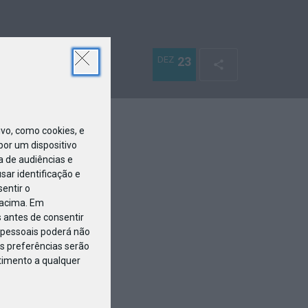
DEZ
23
o, como cookies, e
or um dispositivo
a de audiências e
ar identificação e
entir o
 acima. Em
 antes de consentir
pessoais poderá não
s preferências serão
ntimento a qualquer