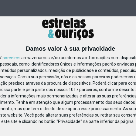
Damos valor à sua privacidade
17
parceiros
armazenamos e/ou acedemos a informações num dispositiv
essoais, como identificadores únicos e informações padrão enviadas p
820311473559856
onteúdos personalizados, medição de publicidade e conteúdos, pesquis
serviços.
Com a sua permissão, nós e os nossos parceiros poderemos us
ção precisos através da procura de dispositivos. Poderá clicar para cons
ossa parte e pela parte dos nossos 1017 parceiros, conforme descrito
eder a informações mais pormenorizadas e alterar as suas preferências
timento.
Tenha em atenção que algum processamento dos seus dados 
imento, mas que tem o direito de se opor a esse processamento. As sua
ste website. Você pode alterar suas preferências ou retirar seu conse
ste site e clicando no botão "Privacidade" na parte inferior da página.