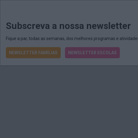
MENU
MAIL
JORNAIS
Revista E&O
Passe
arrow_drop_down
Subscreva a nossa newsletter
Fique a par, todas as semanas, dos melhores programas e atividad
NEWSLETTER FAMÍLIAS
NEWSLETTER ESCOLAS