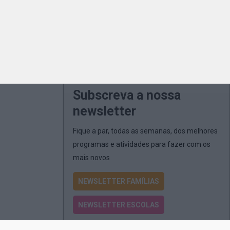
Subscreva a nossa
newsletter
Fique a par, todas as semanas, dos melhores
programas e atividades para fazer com os
mais novos
NEWSLETTER FAMÍLIAS
NEWSLETTER ESCOLAS