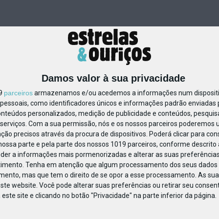
Damos valor à sua privacidade
19
parceiros
armazenamos e/ou acedemos a informações num dispositiv
essoais, como identificadores únicos e informações padrão enviadas p
819491771178117
onteúdos personalizados, medição de publicidade e conteúdos, pesquis
serviços.
Com a sua permissão, nós e os nossos parceiros poderemos us
ção precisos através da procura de dispositivos. Poderá clicar para cons
ossa parte e pela parte dos nossos 1019 parceiros, conforme descrito
eder a informações mais pormenorizadas e alterar as suas preferências
timento.
Tenha em atenção que algum processamento dos seus dados 
imento, mas que tem o direito de se opor a esse processamento. As sua
ste website. Você pode alterar suas preferências ou retirar seu conse
ste site e clicando no botão "Privacidade" na parte inferior da página.