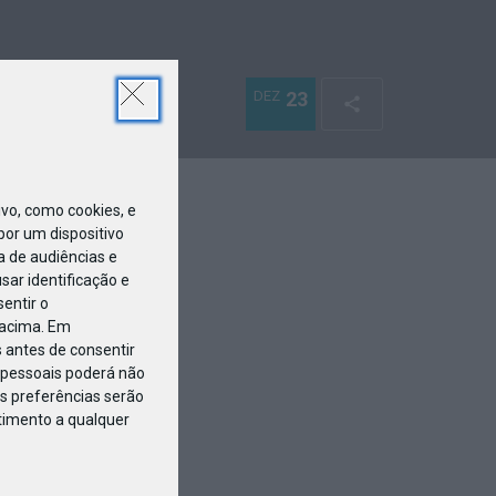
DEZ
23
o, como cookies, e
or um dispositivo
a de audiências e
ar identificação e
entir o
 acima. Em
 antes de consentir
pessoais poderá não
s preferências serão
ntimento a qualquer