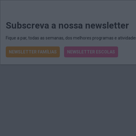
MENU
MAIL
JORNAIS
Revista E&O
Passe
arrow_drop_down
Subscreva a nossa newsletter
Fique a par, todas as semanas, dos melhores programas e atividad
NEWSLETTER FAMÍLIAS
NEWSLETTER ESCOLAS