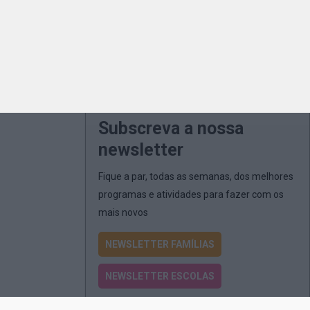
Subscreva a nossa
newsletter
Fique a par, todas as semanas, dos melhores
programas e atividades para fazer com os
mais novos
NEWSLETTER FAMÍLIAS
NEWSLETTER ESCOLAS