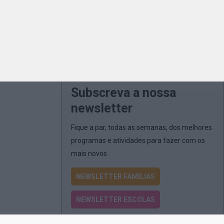
Subscreva a nossa
newsletter
Fique a par, todas as semanas, dos melhores
programas e atividades para fazer com os
mais novos
NEWSLETTER FAMÍLIAS
NEWSLETTER ESCOLAS