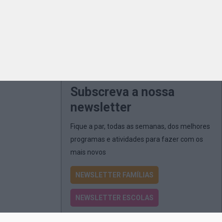
Subscreva a nossa
newsletter
Fique a par, todas as semanas, dos melhores
programas e atividades para fazer com os
mais novos
NEWSLETTER FAMÍLIAS
NEWSLETTER ESCOLAS