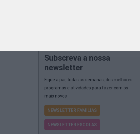
Subscreva a nossa
newsletter
Fique a par, todas as semanas, dos melhores
programas e atividades para fazer com os
mais novos
NEWSLETTER FAMÍLIAS
NEWSLETTER ESCOLAS