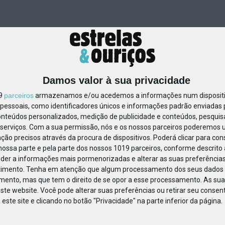
Damos valor à sua privacidade
19
parceiros
armazenamos e/ou acedemos a informações num dispositiv
essoais, como identificadores únicos e informações padrão enviadas p
817021002078224
onteúdos personalizados, medição de publicidade e conteúdos, pesquis
serviços.
Com a sua permissão, nós e os nossos parceiros poderemos us
ção precisos através da procura de dispositivos. Poderá clicar para cons
ossa parte e pela parte dos nossos 1019 parceiros, conforme descrito
eder a informações mais pormenorizadas e alterar as suas preferências
timento.
Tenha em atenção que algum processamento dos seus dados 
imento, mas que tem o direito de se opor a esse processamento. As sua
ste website. Você pode alterar suas preferências ou retirar seu conse
ste site e clicando no botão "Privacidade" na parte inferior da página.