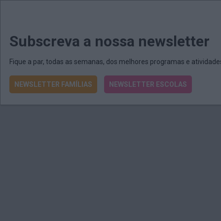
MENU
MAIL
JORNAIS
Revista E&O
Passe
arrow_drop_down
Subscreva a nossa newsletter
Fique a par, todas as semanas, dos melhores programas e atividad
NEWSLETTER FAMÍLIAS
NEWSLETTER ESCOLAS