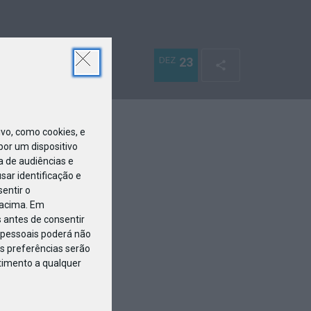
DEZ
23
o, como cookies, e
or um dispositivo
a de audiências e
ar identificação e
entir o
 acima. Em
 antes de consentir
pessoais poderá não
s preferências serão
ntimento a qualquer