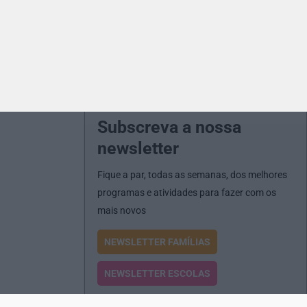
Subscreva a nossa
newsletter
Fique a par, todas as semanas, dos melhores
programas e atividades para fazer com os
mais novos
NEWSLETTER FAMÍLIAS
NEWSLETTER ESCOLAS