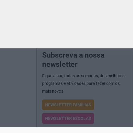
Subscreva a nossa
newsletter
Fique a par, todas as semanas, dos melhores
programas e atividades para fazer com os
mais novos
NEWSLETTER FAMÍLIAS
NEWSLETTER ESCOLAS