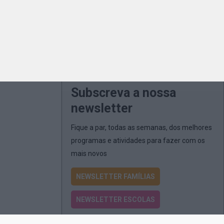
Subscreva a nossa
newsletter
Fique a par, todas as semanas, dos melhores
programas e atividades para fazer com os
mais novos
NEWSLETTER FAMÍLIAS
NEWSLETTER ESCOLAS