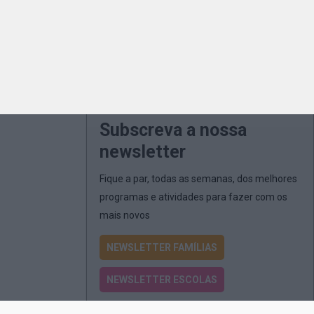
Subscreva a nossa
newsletter
Fique a par, todas as semanas, dos melhores
programas e atividades para fazer com os
mais novos
NEWSLETTER FAMÍLIAS
NEWSLETTER ESCOLAS