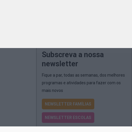
Subscreva a nossa
newsletter
Fique a par, todas as semanas, dos melhores
programas e atividades para fazer com os
mais novos
NEWSLETTER FAMÍLIAS
NEWSLETTER ESCOLAS