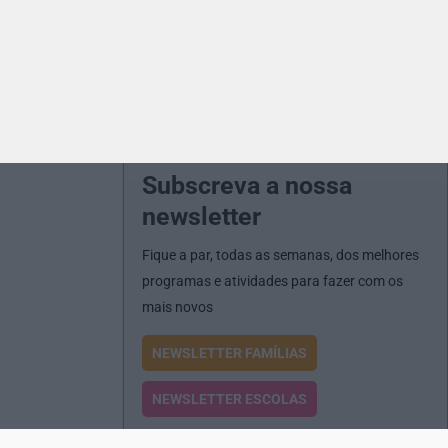
Subscreva a nossa
newsletter
Fique a par, todas as semanas, dos melhores
programas e atividades para fazer com os
mais novos
NEWSLETTER FAMÍLIAS
NEWSLETTER ESCOLAS