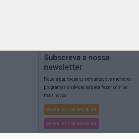
Subscreva a nossa
newsletter
Fique a par, todas as semanas, dos melhores
programas e atividades para fazer com os
mais novos
NEWSLETTER FAMÍLIAS
NEWSLETTER ESCOLAS