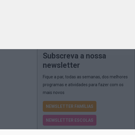
Subscreva a nossa
newsletter
Fique a par, todas as semanas, dos melhores
programas e atividades para fazer com os
mais novos
NEWSLETTER FAMÍLIAS
NEWSLETTER ESCOLAS