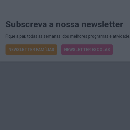
MENU
MAIL
JORNAIS
Revista E&O
Passe
arrow_drop_down
Subscreva a nossa newsletter
Fique a par, todas as semanas, dos melhores programas e atividad
NEWSLETTER FAMÍLIAS
NEWSLETTER ESCOLAS