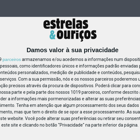
Damos valor à sua privacidade
19
parceiros
armazenamos e/ou acedemos a informações num dispositiv
essoais, como identificadores únicos e informações padrão enviadas p
810481026166097
onteúdos personalizados, medição de publicidade e conteúdos, pesquis
serviços.
Com a sua permissão, nós e os nossos parceiros poderemos us
ção precisos através da procura de dispositivos. Poderá clicar para cons
ossa parte e pela parte dos nossos 1019 parceiros, conforme descrito
eder a informações mais pormenorizadas e alterar as suas preferências
timento.
Tenha em atenção que algum processamento dos seus dados 
imento, mas que tem o direito de se opor a esse processamento. As sua
ste website. Você pode alterar suas preferências ou retirar seu conse
ste site e clicando no botão "Privacidade" na parte inferior da página.