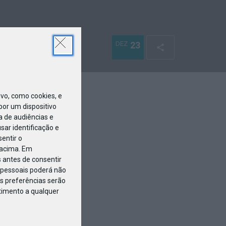
DEZ
23
o, como cookies, e
or um dispositivo
a de audiências e
ar identificação e
entir o
 acima. Em
 antes de consentir
pessoais poderá não
s preferências serão
ntimento a qualquer