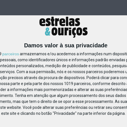
Damos valor à sua privacidade
19
parceiros
armazenamos e/ou acedemos a informações num dispositiv
essoais, como identificadores únicos e informações padrão enviadas p
8097756809432
onteúdos personalizados, medição de publicidade e conteúdos, pesquis
serviços.
Com a sua permissão, nós e os nossos parceiros poderemos us
ção precisos através da procura de dispositivos. Poderá clicar para cons
ossa parte e pela parte dos nossos 1019 parceiros, conforme descrito
eder a informações mais pormenorizadas e alterar as suas preferências
timento.
Tenha em atenção que algum processamento dos seus dados 
imento, mas que tem o direito de se opor a esse processamento. As sua
ste website. Você pode alterar suas preferências ou retirar seu conse
ste site e clicando no botão "Privacidade" na parte inferior da página.