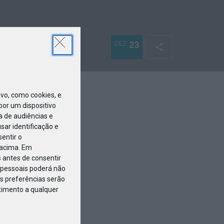
DEZ
23
o, como cookies, e
or um dispositivo
a de audiências e
ar identificação e
entir o
 acima. Em
 antes de consentir
pessoais poderá não
s preferências serão
ntimento a qualquer