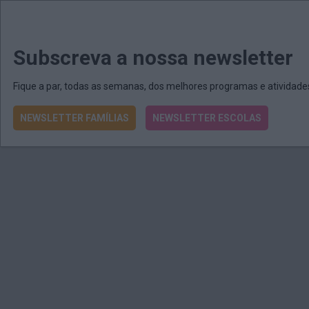
MENU
MAIL
JORNAIS
Revista E&O
Passe
arrow_drop_down
Subscreva a nossa newsletter
Fique a par, todas as semanas, dos melhores programas e atividad
NEWSLETTER FAMÍLIAS
NEWSLETTER ESCOLAS