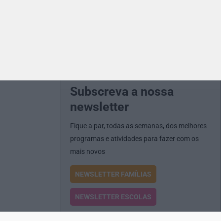
Subscreva a nossa
newsletter
Fique a par, todas as semanas, dos melhores
programas e atividades para fazer com os
mais novos
NEWSLETTER FAMÍLIAS
NEWSLETTER ESCOLAS