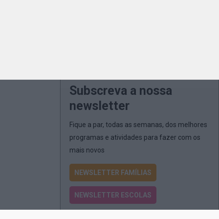
Subscreva a nossa
newsletter
Fique a par, todas as semanas, dos melhores
programas e atividades para fazer com os
mais novos
NEWSLETTER FAMÍLIAS
NEWSLETTER ESCOLAS