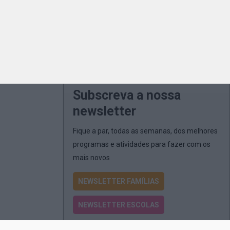
Subscreva a nossa
newsletter
Fique a par, todas as semanas, dos melhores
programas e atividades para fazer com os
mais novos
NEWSLETTER FAMÍLIAS
NEWSLETTER ESCOLAS