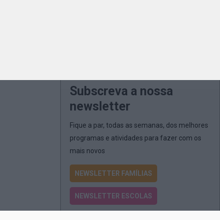
Subscreva a nossa
newsletter
Fique a par, todas as semanas, dos melhores
programas e atividades para fazer com os
mais novos
NEWSLETTER FAMÍLIAS
NEWSLETTER ESCOLAS