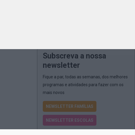
Subscreva a nossa
newsletter
Fique a par, todas as semanas, dos melhores
programas e atividades para fazer com os
mais novos
NEWSLETTER FAMÍLIAS
NEWSLETTER ESCOLAS