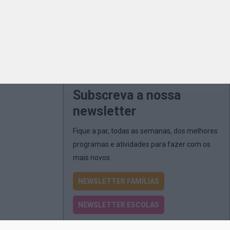
Subscreva a nossa
newsletter
Fique a par, todas as semanas, dos melhores
programas e atividades para fazer com os
mais novos
NEWSLETTER FAMÍLIAS
NEWSLETTER ESCOLAS