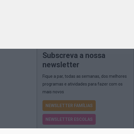
Subscreva a nossa
newsletter
Fique a par, todas as semanas, dos melhores
programas e atividades para fazer com os
mais novos
NEWSLETTER FAMÍLIAS
NEWSLETTER ESCOLAS