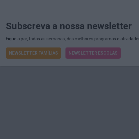
MENU
MAIL
JORNAIS
Revista E&O
Passe
arrow_drop_down
Subscreva a nossa newsletter
Fique a par, todas as semanas, dos melhores programas e atividad
NEWSLETTER FAMÍLIAS
NEWSLETTER ESCOLAS