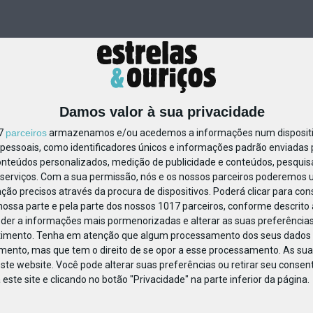
Damos valor à sua privacidade
17
parceiros
armazenamos e/ou acedemos a informações num dispositiv
essoais, como identificadores únicos e informações padrão enviadas p
80273704739383
onteúdos personalizados, medição de publicidade e conteúdos, pesquis
serviços.
Com a sua permissão, nós e os nossos parceiros poderemos us
ção precisos através da procura de dispositivos. Poderá clicar para cons
ossa parte e pela parte dos nossos 1017 parceiros, conforme descrito
eder a informações mais pormenorizadas e alterar as suas preferências
timento.
Tenha em atenção que algum processamento dos seus dados 
imento, mas que tem o direito de se opor a esse processamento. As sua
ste website. Você pode alterar suas preferências ou retirar seu conse
ste site e clicando no botão "Privacidade" na parte inferior da página.