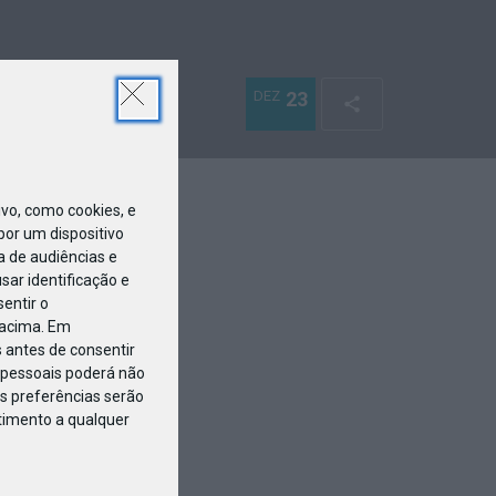
DEZ
23
o, como cookies, e
or um dispositivo
a de audiências e
ar identificação e
entir o
 acima. Em
 antes de consentir
pessoais poderá não
s preferências serão
ntimento a qualquer