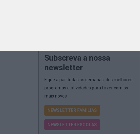
Subscreva a nossa
newsletter
Fique a par, todas as semanas, dos melhores
programas e atividades para fazer com os
mais novos
NEWSLETTER FAMÍLIAS
NEWSLETTER ESCOLAS