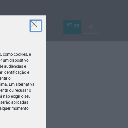
DEZ
23
 como cookies, e
r um dispositivo
de audiências e
 identificação e
ntir o
ima. Em alternativa,
entir ou recusar o
 não exigir o seu
 serão aplicadas
qualquer momento