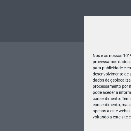
Nós e os nossos 10
processamos dados pe
para publicidade e c
desenvolvimento de s
dados de geolocalizaç
processamento por no
pode aceder a inform
consentimento.
Tenh
consentimento, mas q
apenas a este websit
voltando a este site 