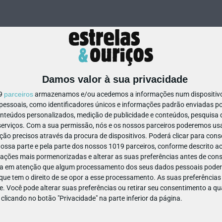
Damos valor à sua privacidade
19
parceiros
armazenamos e/ou acedemos a informações num dispositivo,
ssoais, como identificadores únicos e informações padrão enviadas po
80222117913997
onteúdos personalizados, medição de publicidade e conteúdos, pesquisa 
erviços.
Com a sua permissão, nós e os nossos parceiros poderemos usar
ão precisos através da procura de dispositivos. Poderá clicar para conse
ssa parte e pela parte dos nossos 1019 parceiros, conforme descrito ac
ações mais pormenorizadas e alterar as suas preferências antes de cons
a em atenção que algum processamento dos seus dados pessoais poderá
ue tem o direito de se opor a esse processamento. As suas preferências
e. Você pode alterar suas preferências ou retirar seu consentimento a 
e clicando no botão "Privacidade" na parte inferior da página.