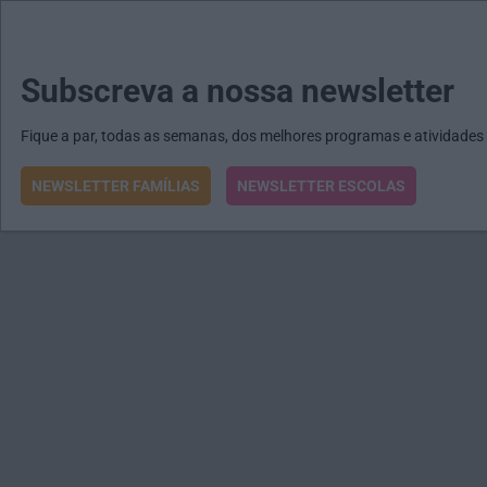
MENU
MAIL
JORNAIS
Revista E&O
Passe
arrow_drop_down
Subscreva a nossa newsletter
Fique a par, todas as semanas, dos melhores programas e atividades
NEWSLETTER FAMÍLIAS
NEWSLETTER ESCOLAS