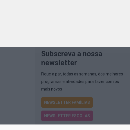
Subscreva a nossa
newsletter
Fique a par, todas as semanas, dos melhores
programas e atividades para fazer com os
mais novos
NEWSLETTER FAMÍLIAS
NEWSLETTER ESCOLAS