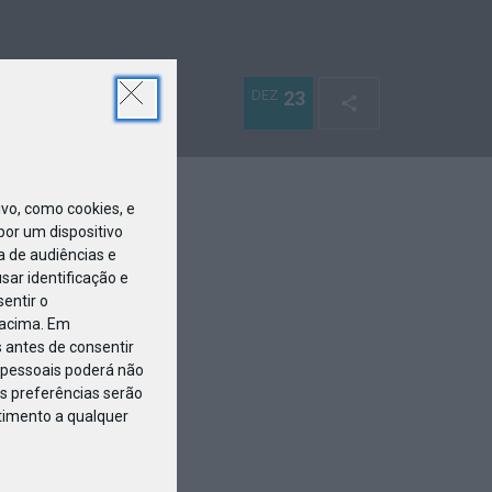
DEZ
23
o, como cookies, e
or um dispositivo
a de audiências e
ar identificação e
entir o
 acima. Em
 antes de consentir
pessoais poderá não
s preferências serão
ntimento a qualquer