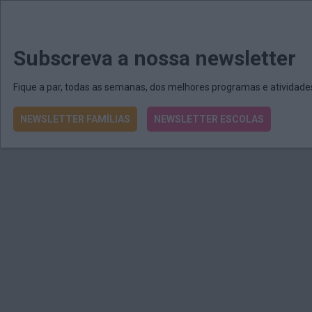
MENU
MAIL
JORNAIS
Revista E&O
Passe
arrow_drop_down
Subscreva a nossa newsletter
Fique a par, todas as semanas, dos melhores programas e atividad
NEWSLETTER FAMÍLIAS
NEWSLETTER ESCOLAS