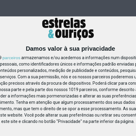
Damos valor à sua privacidade
19
parceiros
armazenamos e/ou acedemos a informações num dispositiv
essoais, como identificadores únicos e informações padrão enviadas p
80132775368071
onteúdos personalizados, medição de publicidade e conteúdos, pesquis
serviços.
Com a sua permissão, nós e os nossos parceiros poderemos us
ção precisos através da procura de dispositivos. Poderá clicar para cons
ossa parte e pela parte dos nossos 1019 parceiros, conforme descrito
eder a informações mais pormenorizadas e alterar as suas preferências
timento.
Tenha em atenção que algum processamento dos seus dados 
imento, mas que tem o direito de se opor a esse processamento. As sua
ste website. Você pode alterar suas preferências ou retirar seu conse
ste site e clicando no botão "Privacidade" na parte inferior da página.