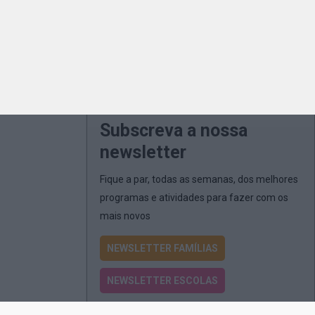
Subscreva a nossa
newsletter
Fique a par, todas as semanas, dos melhores
programas e atividades para fazer com os
mais novos
NEWSLETTER FAMÍLIAS
NEWSLETTER ESCOLAS