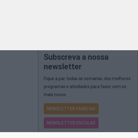
Subscreva a nossa
newsletter
Fique a par, todas as semanas, dos melhores
programas e atividades para fazer com os
mais novos
NEWSLETTER FAMÍLIAS
NEWSLETTER ESCOLAS