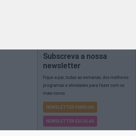
Subscreva a nossa
newsletter
Fique a par, todas as semanas, dos melhores
programas e atividades para fazer com os
mais novos
NEWSLETTER FAMÍLIAS
NEWSLETTER ESCOLAS