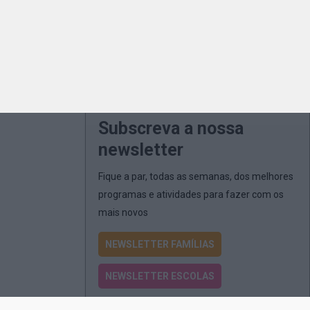
Subscreva a nossa
newsletter
Fique a par, todas as semanas, dos melhores
programas e atividades para fazer com os
mais novos
NEWSLETTER FAMÍLIAS
NEWSLETTER ESCOLAS