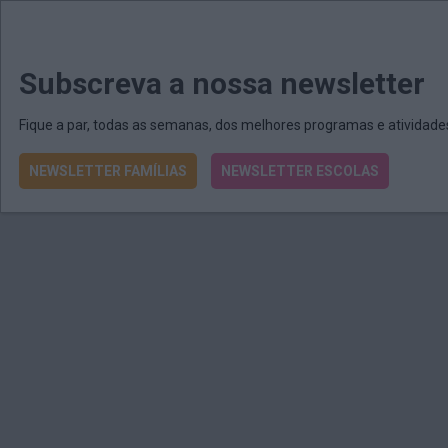
MENU
MAIL
JORNAIS
Revista E&O
Passe
arrow_drop_down
Subscreva a nossa newsletter
Fique a par, todas as semanas, dos melhores programas e atividad
NEWSLETTER FAMÍLIAS
NEWSLETTER ESCOLAS