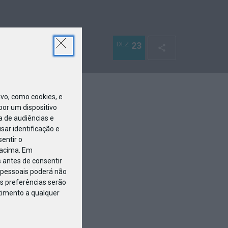
DEZ
23
o, como cookies, e
or um dispositivo
a de audiências e
ar identificação e
entir o
 acima. Em
 antes de consentir
pessoais poderá não
s preferências serão
ntimento a qualquer