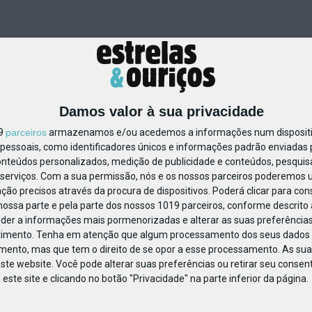
Damos valor à sua privacidade
19
parceiros
armazenamos e/ou acedemos a informações num dispositiv
essoais, como identificadores únicos e informações padrão enviadas p
799541491789509
onteúdos personalizados, medição de publicidade e conteúdos, pesquis
serviços.
Com a sua permissão, nós e os nossos parceiros poderemos us
ção precisos através da procura de dispositivos. Poderá clicar para cons
ossa parte e pela parte dos nossos 1019 parceiros, conforme descrito
eder a informações mais pormenorizadas e alterar as suas preferências
timento.
Tenha em atenção que algum processamento dos seus dados 
imento, mas que tem o direito de se opor a esse processamento. As sua
ste website. Você pode alterar suas preferências ou retirar seu conse
ste site e clicando no botão "Privacidade" na parte inferior da página.