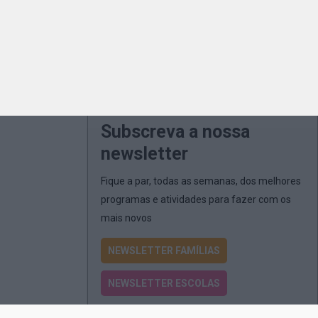
Subscreva a nossa
newsletter
Fique a par, todas as semanas, dos melhores
programas e atividades para fazer com os
mais novos
NEWSLETTER FAMÍLIAS
NEWSLETTER ESCOLAS