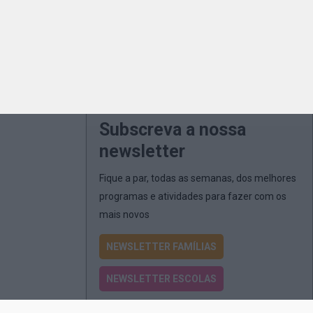
Subscreva a nossa
newsletter
Fique a par, todas as semanas, dos melhores
programas e atividades para fazer com os
mais novos
NEWSLETTER FAMÍLIAS
NEWSLETTER ESCOLAS