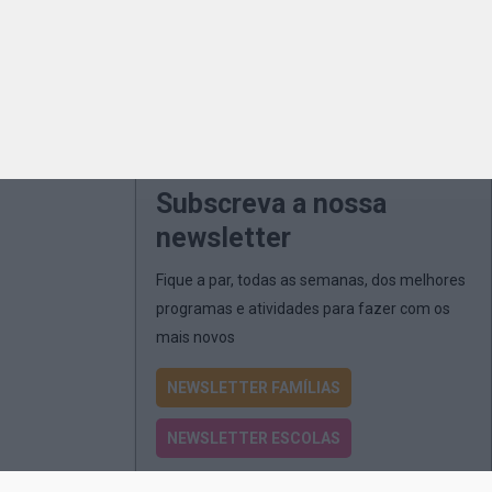
Subscreva a nossa
newsletter
Fique a par, todas as semanas, dos melhores
programas e atividades para fazer com os
mais novos
NEWSLETTER FAMÍLIAS
NEWSLETTER ESCOLAS