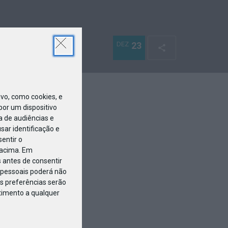
DEZ
23
o, como cookies, e
or um dispositivo
a de audiências e
ar identificação e
entir o
 acima. Em
 antes de consentir
pessoais poderá não
s preferências serão
ntimento a qualquer