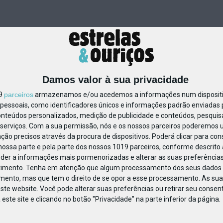
Damos valor à sua privacidade
19
parceiros
armazenamos e/ou acedemos a informações num dispositiv
essoais, como identificadores únicos e informações padrão enviadas p
797242087630005
onteúdos personalizados, medição de publicidade e conteúdos, pesquis
serviços.
Com a sua permissão, nós e os nossos parceiros poderemos us
ção precisos através da procura de dispositivos. Poderá clicar para cons
ossa parte e pela parte dos nossos 1019 parceiros, conforme descrito
eder a informações mais pormenorizadas e alterar as suas preferências
timento.
Tenha em atenção que algum processamento dos seus dados 
imento, mas que tem o direito de se opor a esse processamento. As sua
ste website. Você pode alterar suas preferências ou retirar seu conse
ste site e clicando no botão "Privacidade" na parte inferior da página.