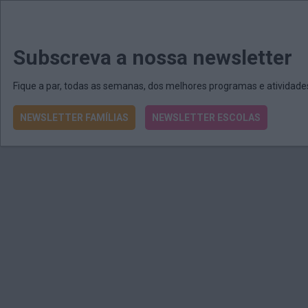
MENU
MAIL
JORNAIS
Revista E&O
Passe
arrow_drop_down
Subscreva a nossa newsletter
Fique a par, todas as semanas, dos melhores programas e atividad
NEWSLETTER FAMÍLIAS
NEWSLETTER ESCOLAS